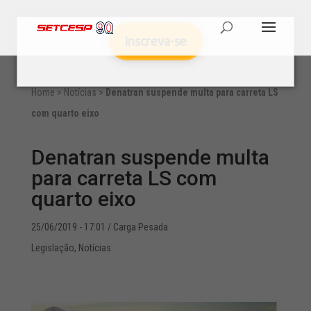
Inscreva-se
Home
>
Notícias
>
Denatran suspende multa para carreta LS
com quarto eixo
Denatran suspende multa
para carreta LS com
quarto eixo
25/06/2019 - 17:01
/ Carga Pesada
Legislação
,
Notícias