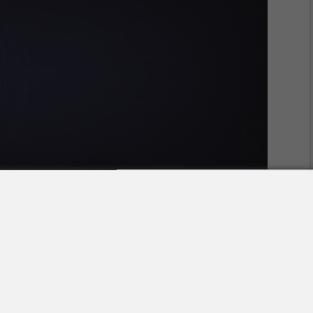
 sistemas de defesa infalíveis, mas é possível
ando as boas práticas de segurança previstas pela
s aconteça, a empresa não seja vista pela ANPD
 como facilitadora ou conivente com o incidente.