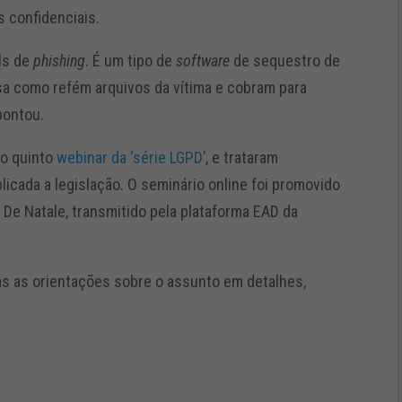
 confidenciais.
ls de
phishing
. É um tipo de
software
de sequestro de
usa como refém arquivos da vítima e cobram para
pontou.
no quinto
webinar da ‘série LGPD’
, e trataram
icada a legislação. O seminário online foi promovido
De Natale, transmitido pela plataforma EAD da
as as orientações sobre o assunto em detalhes,