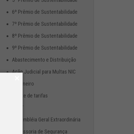
6º Prêmio de Sustentabilidade
7º Prêmio de Sustentabilidade
8º Prêmio de Sustentabilidade
9º Prêmio de Sustentabilidade
Abastecimento e Distribuição
Ação Judicial para Multas NIC
Aduaneiro
Ajuste de tarifas
ANTT
Assembléia Geral Extraordinária
Assessoria de Segurança