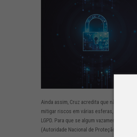
Ainda assim, Cruz acredita que não existem
mitigar riscos em várias esferas, se adequ
LGPD. Para que se algum vazamento de dado
(Autoridade Nacional de Proteção de Dados)