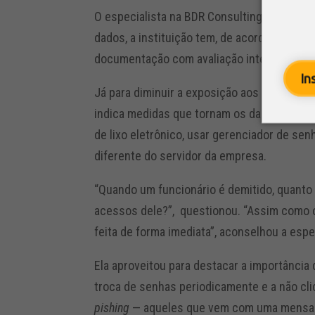
O especialista na BDR Consulting avisa qu
dados, a instituição tem, de acordo com a l
documentação com avaliação interna do aci
In
Já para diminuir a exposição aos riscos, a 
indica medidas que tornam os dados mais 
de lixo eletrônico, usar gerenciador de se
diferente do servidor da empresa.
“Quando um funcionário é demitido, quant
acessos dele?”, questionou. “Assim como o
feita de forma imediata”, aconselhou a espec
Ela aproveitou para destacar a importância
troca de senhas periodicamente e a não cl
pishing
— aqueles que vem com uma mensage