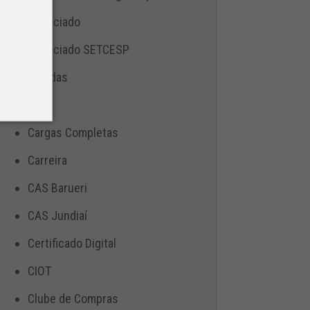
Associado
Associado SETCESP
Bebidas
Blog
Cargas Completas
Carreira
CAS Barueri
CAS Jundiaí
Certificado Digital
CIOT
Clube de Compras