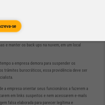
e se acontecer um incidente grave de vazamento de
egislação, até 48h para avisar a ANPD e elaborar uma
dente, entre outras providências.
screva-se
especialista em proteção de dados, Ariana Lopes,
seguros, como por exemplo, não resgatar mensagens
nhas e manter os back ups na nuvem, em um local
o tempo a empresa demora para suspender os
s trâmites burocráticos, essa providência deve ser
ialista.
 de a empresa orientar seus funcionários a fazerem a
icarem em links suspeitos e nem acessarem e-mails
m falsa elaborada para parecer legítima e