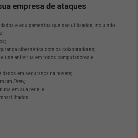
 sua empresa de ataques
, dados e equipamentos que são utilizados, incluindo
ts
;
os;
segurança cibernética com os colaboradores;
 e use antivírus em todos computadores e
e dados em segurança na nuvem;
com um
Firew;
omuns em sua rede; e
mpartilhados.