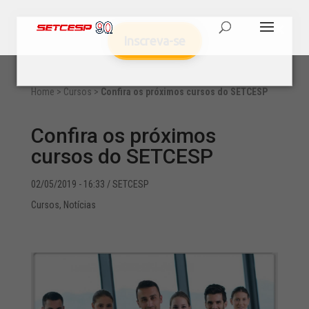
Inscreva-se
Home
>
Cursos
>
Confira os próximos cursos do SETCESP
Confira os próximos
cursos do SETCESP
02/05/2019 - 16:33
/ SETCESP
Cursos
,
Notícias