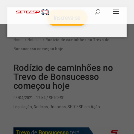
Inscreva-se
Home
>
Notícias
>
Rodízio de caminhões no Trevo de
Bonsucesso começou hoje
Rodízio de caminhões no
Trevo de Bonsucesso
começou hoje
05/04/2021 - 12:54
/ SETCESP
Legislação
,
Notícias
,
Rodovias
,
SETCESP em Ação