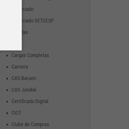
Associado
Associado SETCESP
Bebidas
Blog
Cargas Completas
Carreira
CAS Barueri
CAS Jundiaí
Certificado Digital
CIOT
Clube de Compras