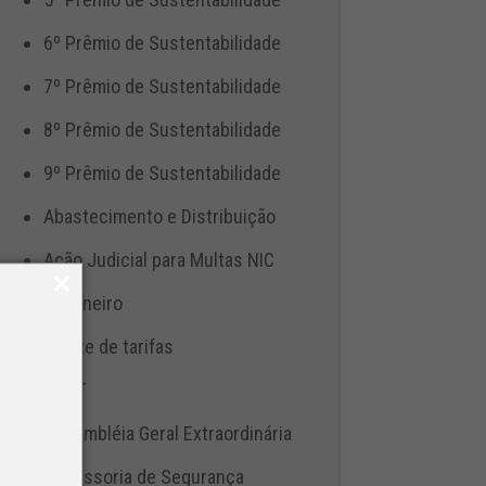
6º Prêmio de Sustentabilidade
7º Prêmio de Sustentabilidade
8º Prêmio de Sustentabilidade
9º Prêmio de Sustentabilidade
Abastecimento e Distribuição
Ação Judicial para Multas NIC
Aduaneiro
Ajuste de tarifas
ANTT
Assembléia Geral Extraordinária
Assessoria de Segurança