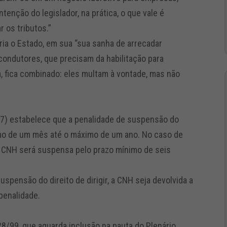
tenção do legislador, na prática, o que vale é
r os tributos.”
ia o Estado, em sua “sua sanha de arrecadar
 condutores, que precisam da habilitação para
im, fica combinado: eles multam à vontade, mas não
/97) estabelece que a penalidade de suspensão do
ínimo de um mês até o máximo de um ano. No caso de
a CNH será suspensa pelo prazo mínimo de seis
spensão do direito de dirigir, a CNH seja devolvida a
penalidade.
8/99, que aguarda inclusão na pauta do Plenário.