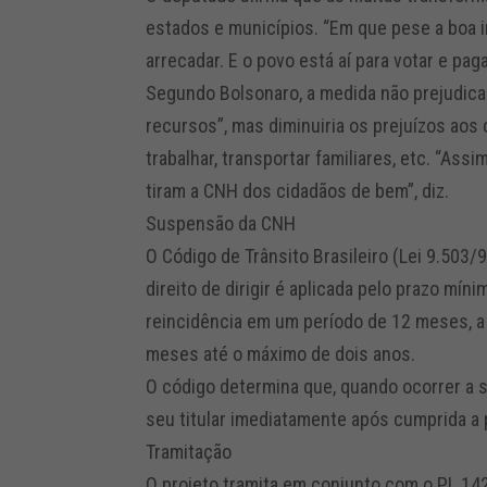
estados e municípios. “Em que pese a boa in
arrecadar. E o povo está aí para votar e paga
Segundo Bolsonaro, a medida não prejudicar
recursos”, mas diminuiria os prejuízos aos
trabalhar, transportar familiares, etc. “Ass
tiram a CNH dos cidadãos de bem”, diz.
Suspensão da CNH
O Código de Trânsito Brasileiro (Lei 9.503
direito de dirigir é aplicada pelo prazo m
reincidência em um período de 12 meses, 
meses até o máximo de dois anos.
O código determina que, quando ocorrer a su
seu titular imediatamente após cumprida a 
Tramitação
O projeto tramita em conjunto com o PL 142