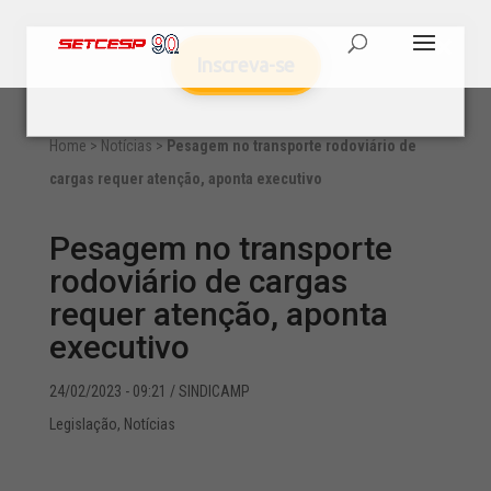
Inscreva-se
Home
>
Notícias
>
Pesagem no transporte rodoviário de
cargas requer atenção, aponta executivo
Pesagem no transporte
rodoviário de cargas
requer atenção, aponta
executivo
24/02/2023 - 09:21
/ SINDICAMP
Legislação
,
Notícias