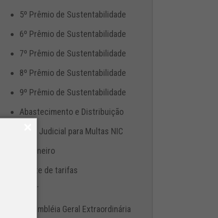
5º Prêmio de Sustentabilidade
6º Prêmio de Sustentabilidade
7º Prêmio de Sustentabilidade
8º Prêmio de Sustentabilidade
9º Prêmio de Sustentabilidade
Abastecimento e Distribuição
Ação Judicial para Multas NIC
Aduaneiro
Ajuste de tarifas
ANTT
Assembléia Geral Extraordinária