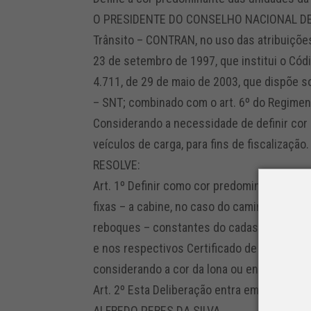
O PRESIDENTE DO CONSELHO NACIONAL DE T
Trânsito – CONTRAN, no uso das atribuições q
23 de setembro de 1997, que institui o Códi
4.711, de 29 de maio de 2003, que dispõe 
– SNT; combinado com o art. 6º do Regimen
Considerando a necessidade de definir co
veículos de carga, para fins de fiscalização.
RESOLVE:
Art. 1º Definir como cor predominante dos 
fixas – a cabine, no caso do caminhão, a es
reboques – constantes do cadastro no Reg
e nos respectivos Certificado de Registro 
considerando a cor da lona ou encerado de 
Art. 2º Esta Deliberação entra em vigor na 
ALFREDO PERES DA SILVA