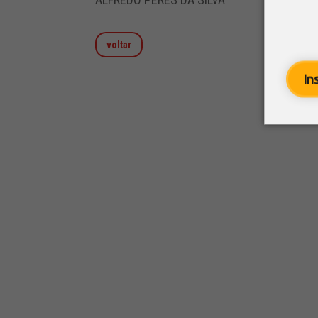
voltar
In