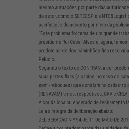
mesmo autuações por parte das autoridades
do setor, como o SETCESP e a NTC&Logísti
pacificação do assunto por meio da public
“Este problema foi tema de um grande trab
presidente Rui César Alves e, agora, temos 
predominante dos caminhões fica resolvida
Pelucio.
Segundo o texto do CONTRAN, a cor predomi
suas partes fixas (a cabine, no caso do cam
semi-reboques) que constam no cadastro d
(RENAVAM) e nos, respectivos, CRV e CRLV (
A cor da lona ou encerado de fechamento la
Leia a íntegra da deliberação abaixo:
DELIBERAÇÃO N º 94 DE 11 DE MAIO DE 201
Define a cor predominante das unidades da