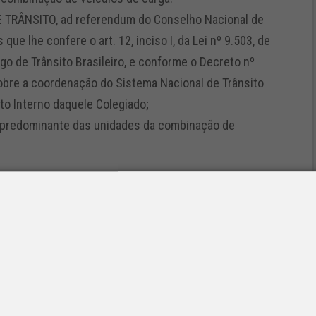
RÂNSITO, ad referendum do Conselho Nacional de
ue lhe confere o art. 12, inciso I, da Lei nº 9.503, de
go de Trânsito Brasileiro, e conforme o Decreto nº
sobre a coordenação do Sistema Nacional de Trânsito
to Interno daquele Colegiado;
r predominante das unidades da combinação de
veículos de carga aquela vinculada às suas partes
trutura fixa, no caso dos reboques e dos semi-
istro Nacional de Veículos Automotores – RENAVAM
e Licenciamento de Veículo – CRV, não se
fechamento lateral.
data de sua publicação.