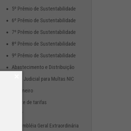
5º Prêmio de Sustentabilidade
6º Prêmio de Sustentabilidade
7º Prêmio de Sustentabilidade
8º Prêmio de Sustentabilidade
9º Prêmio de Sustentabilidade
Abastecimento e Distribuição
Ação Judicial para Multas NIC
Aduaneiro
Ajuste de tarifas
ANTT
Assembléia Geral Extraordinária