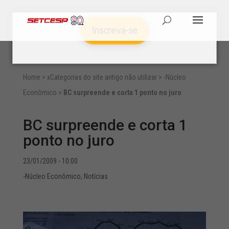
Inscreva-se
Home
>
xCategorias do site antigo não utilizar
>
-Núcleo
Econômico
>
BC surpreende e corta 1 ponto no juro
BC surpreende e corta 1
ponto no juro
23/01/2009 - 10:00
-Núcleo Econômico
,
Notícias