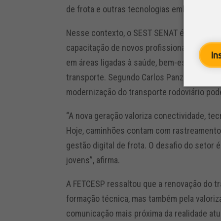
de frota e outras tecnologias embarcadas.
Nesse contexto, o SEST SENAT é apontado 
capacitação de novos profissionais para o s
In
em áreas ligadas à saúde, bem-estar e de
transporte. Segundo Carlos Panzan, que t
modernização do transporte rodoviário pode
“A nova geração valoriza conectividade, tec
Hoje, caminhões contam com rastreamento em
gestão digital de frota. O desafio do setor 
jovens”, afirma.
A FETCESP ressaltou que a renovação do tr
formação técnica, mas também pela valoriz
comunicação mais próxima da realidade atu