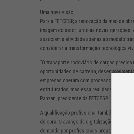
Uma nova visão
Para a FETCESP, a renovação da mão de obr
imagem do setor junto às novas gerações. 
associam a atividade apenas ao modelo tra
considerar a transformação tecnológica vi
“O transporte rodoviário de cargas precisa
oportunidades de carreira, desenvolvimento 
empresas operam com processos profissiona
estruturados, mas essa realidade ainda pre
Panzan, presidente da FETCESP.
A qualificação profissional também aparece
de obra. O avanço da digitalização e da au
demanda por profissionais preparados para