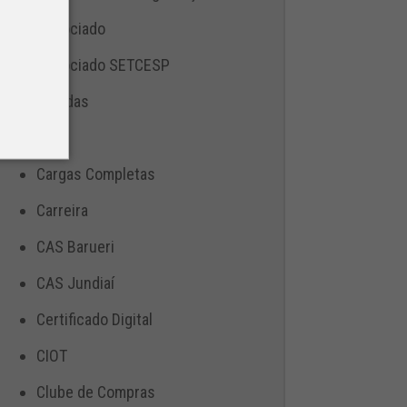
Associado
Associado SETCESP
Bebidas
Blog
Cargas Completas
Carreira
CAS Barueri
CAS Jundiaí
Certificado Digital
CIOT
Clube de Compras