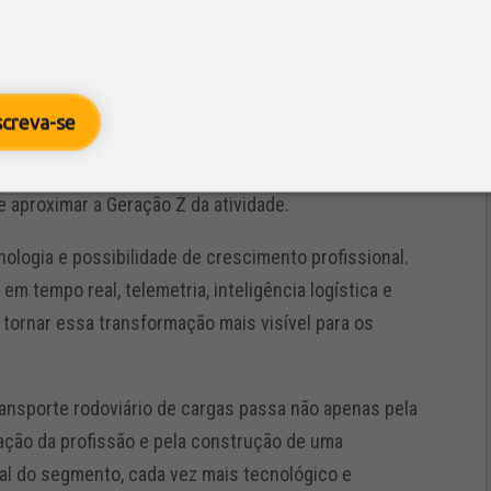
pela FETCESP como peça estratégica na formação e
etor. Além da qualificação técnica, a entidade atua
screva-se
senvolvimento humano dos trabalhadores do
ambém preside o Conselho Regional do SEST SENAT, a
 aproximar a Geração Z da atividade.
nologia e possibilidade de crescimento profissional.
 tempo real, telemetria, inteligência logística e
é tornar essa transformação mais visível para os
ansporte rodoviário de cargas passa não apenas pela
ação da profissão e pela construção de uma
al do segmento, cada vez mais tecnológico e