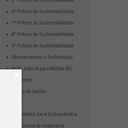
6º Prêmio de Sustentabilidade
7º Prêmio de Sustentabilidade
8º Prêmio de Sustentabilidade
9º Prêmio de Sustentabilidade
Abastecimento e Distribuição
Ação Judicial para Multas NIC
Aduaneiro
Ajuste de tarifas
ANTT
Assembléia Geral Extraordinária
Assessoria de Segurança