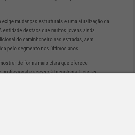
a exige mudanças estruturais e uma atualização da
A entidade destaca que muitos jovens ainda
dicional do caminhoneiro nas estradas, sem
vida pelo segmento nos últimos anos.
 mostrar de forma mais clara que oferece
profissional e acesso à tecnologia. Hoje, as
lizados, salários competitivos e benefícios
cisa chegar às novas gerações”, afirma Carlos
 como um dos pilares para enfrentar o déficit de mão
tomação nas operações logísticas tem ampliado a
 operar sistemas de rastreamento, telemetria, gestão