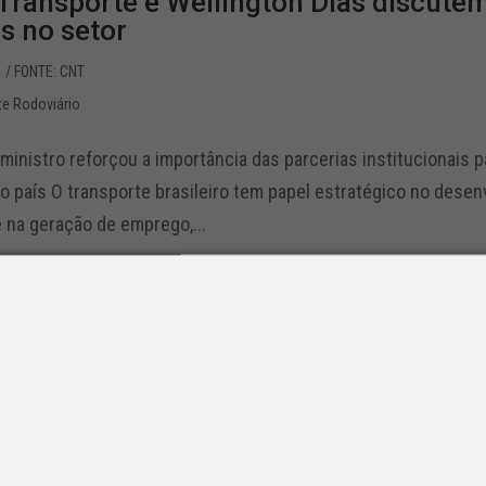
Transporte e Wellington Dias discute
 no setor
1
/ FONTE: CNT
te Rodoviário
inistro reforçou a importância das parcerias institucionais pa
 país O transporte brasileiro tem papel estratégico no desen
 na geração de emprego,...
 do biodiesel amplia impacto sobre tr
0
/ FONTE: Transporte Moderno
te Rodoviário
 exige investimentos em logística, armazenagem e distribuiçã
 biodiesel e etanol nos combustíveis fósseis começou a altera