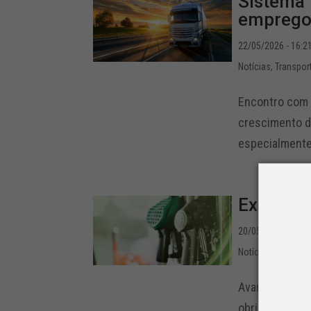
Sistema 
empregos
22/05/2026 - 16:2
Notícias
,
Transpor
Encontro com m
crescimento do
especialmente
Expansão
20/05/2026 - 17:4
Notícias
,
Transpor
Avanço do B16
obrigatória de