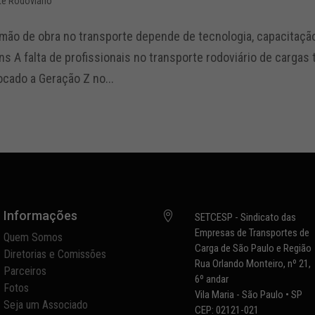
te Rodoviário
mão de obra no transporte depende de tecnologia, capacitaçã
ns A falta de profissionais no transporte rodoviário de carg
ocado a Geração Z no...
Informações

SETCESP - Sindicato das
Empresas de Transportes de
Quem Somos
Carga de São Paulo e Região
Diretorias e Comissões
Rua Orlando Monteiro, nº 21,
Parceiros
6º andar
Fotos
Vila Maria - São Paulo • SP
Seja um Associado
CEP: 02121-021