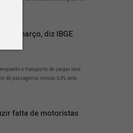
m em março, diz IBGE
enquanto o transporte de cargas teve
te de passageiros recuou 3,4% ante
zir falta de motoristas