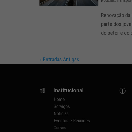
Notícias
,
Transpor
Renovação da 
parte dos jove
do setor e col
« Entradas Antigas
Institucional

p
Home
Serviços
Notícias
Eventos e Reuniões
Cursos