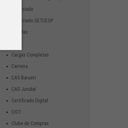
Associado
Associado SETCESP
Bebidas
Blog
Cargas Completas
Carreira
CAS Barueri
CAS Jundiaí
Certificado Digital
CIOT
Clube de Compras