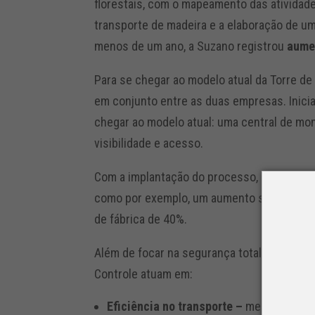
florestais, com o mapeamento das ativida
transporte de madeira e a elaboração de 
menos de um ano, a Suzano registrou
aume
Para se chegar ao modelo atual da Torre de
em conjunto entre as duas empresas. Inici
chegar ao modelo atual: uma central de m
visibilidade e acesso.
Com a implantação do processo, houve ganh
como por exemplo, um aumento superior a 1
de fábrica de 40%.
Além de focar na segurança total da operaç
Controle atuam em:
Eficiência
no
transporte –
mede o ciclo 