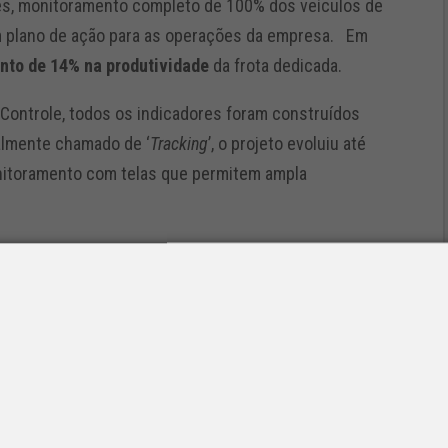
des, monitoramento completo de 100% dos veículos de
um plano de ação para as operações da empresa. Em
nto de 14% na produtividade
da frota dedicada.
 Controle, todos os indicadores foram construídos
almente chamado de ‘
Tracking
’, o projeto evoluiu até
onitoramento com telas que permitem ampla
o nos principais indicadores medidos na operação,
7% na eficiência de ciclo e uma redução de tempo
ão da Suzano, as soluções inseridas na Torre de
dos veículos que fazem o transporte, desde a saída