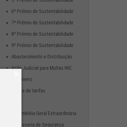
6º Prêmio de Sustentabilidade
7º Prêmio de Sustentabilidade
8º Prêmio de Sustentabilidade
9º Prêmio de Sustentabilidade
Abastecimento e Distribuição
Ação Judicial para Multas NIC
Aduaneiro
Ajuste de tarifas
ANTT
Assembléia Geral Extraordinária
Assessoria de Segurança