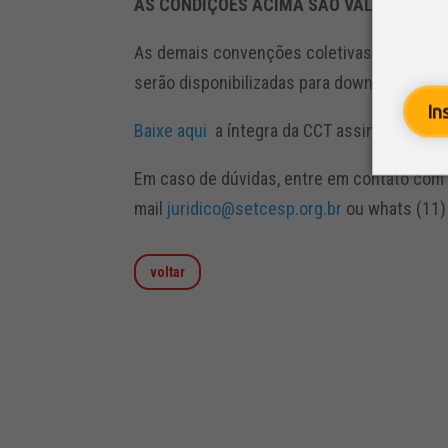
AS CONDIÇÕES ACIMA SÃO VÁLIDAS EXC
As demais convenções coletivas estão em p
serão disponibilizadas para download.
In
Baixe aqui
a íntegra da CCT assinada entre
Em caso de dúvidas, entre em contato com
mail
juridico@setcesp.org.br
ou whats (11)
voltar