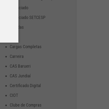
Associado
Associado SETCESP
Bebidas
Blog
Cargas Completas
Carreira
CAS Barueri
CAS Jundiaí
Certificado Digital
CIOT
Clube de Compras