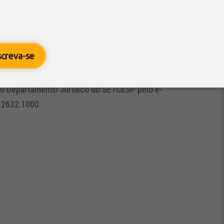
LUSIVAMENTE PARA OS SINDLOG.
rocesso de finalização e assinatura e, em breve,
screva-se
 o SETCESP e o SINDLOG.
 o Departamento Jurídico do SETCESP pelo e-
 2632.1000.