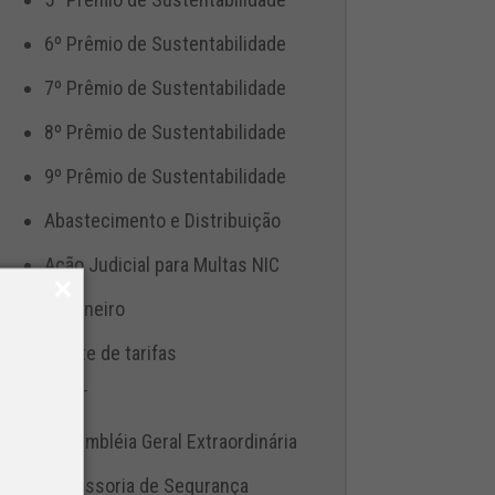
6º Prêmio de Sustentabilidade
7º Prêmio de Sustentabilidade
8º Prêmio de Sustentabilidade
9º Prêmio de Sustentabilidade
Abastecimento e Distribuição
Ação Judicial para Multas NIC
Aduaneiro
Ajuste de tarifas
ANTT
Assembléia Geral Extraordinária
Assessoria de Segurança