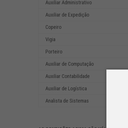
Auxiliar Administrativo
Auxiliar de Expedição
Copeiro
Vigia
Porteiro
Auxiliar de Computação
Auxiliar Contabilidade
Auxiliar de Logística
Analista de Sistemas