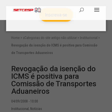
Inscreva-se
Home
>
xCategorias do site antigo não utilizar
>
Institucional
>
Revogação da isenção do ICMS é positiva para Comissão
de Transportes Aduaneiros
Revogação da isenção do
ICMS é positiva para
Comissão de Transportes
Aduaneiros
04/09/2008 - 10:00
Institucional
,
Notícias