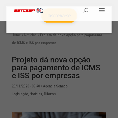
Inscreva-se
Home
>
Notícias
>
Projeto dá nova opção para pagamento
de ICMS e ISS por empresas
Projeto dá nova opção
para pagamento de ICMS
e ISS por empresas
20/11/2020 - 09:40
/ Agência Senado
Legislação
,
Notícias
,
Tributos