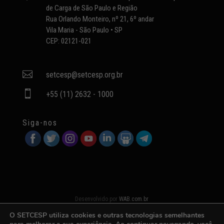
de Carga de São Paulo e Região
Rua Orlando Monteiro, nº 21, 6º andar
Vila Maria - São Paulo • SP
CEP: 02121-021

setcesp@setcesp.org.br

+55 (11) 2632 - 1000
Siga-nos
Desenvolvido por
WAB.com.br
O SETCESP utiliza cookies e outras tecnologias semelhantes