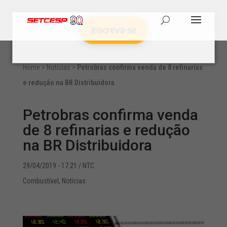
Inscreva-se
Home
>
Notícias
>
Petrobras confirma venda de 8 refinarias
e redução na BR Distribuidora
Petrobras confirma venda
de 8 refinarias e redução
na BR Distribuidora
29/04/2019 - 17:21
/ NTC
Combustível
,
Notícias