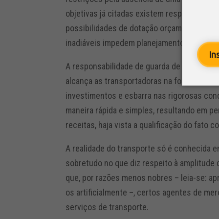
objetivas já citadas existem responsabilid
possibilidades de dotação orçamentária do
inadiáveis impedem planejamentos de long
In
A responsabilidade de guarda de produtos 
alcança as transportadoras na forma dos ri
investimentos e esbarra nas rigorosas con
maneira rápida e simples, resultando em p
receitas, haja vista a qualificação do fato 
A realidade do transporte só é conhecida e
sobretudo no que diz respeito à amplitude d
que, por razões menos nobres – leia-se: ap
os artificialmente –, certos agentes de me
serviços de transporte.