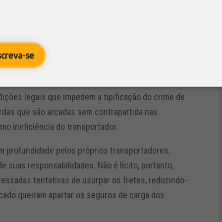
ades difusas que, por vezes, ultrapassam as
s transportadores, na medida em que investimentos
o prazo menos onerosos.
screva-se
durante o tempo de realização do transporte em geral
scos de furto interno, cuja gestão exige grandes
dições legais que impedem a tipificação do crime de
erdas que são arcadas sem contrapartida nas
como ineficiência do transportador.
m profundidade pelos próprios transportadores,
e suas responsabilidades. Não é lícito, portanto,
ressadas tentativas de usurpar os fretes, reduzindo-
rcado queiram apartar os seguros de carga dos