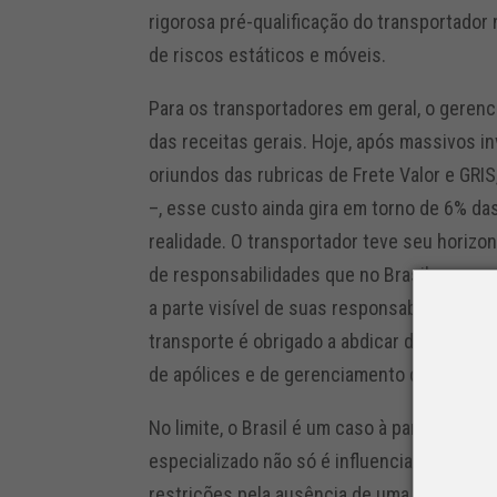
rigorosa pré-qualificação do transportador
de riscos estáticos e móveis.
Para os transportadores em geral, o geren
das receitas gerais. Hoje, após massivos 
oriundos das rubricas de Frete Valor e GRI
–, esse custo ainda gira em torno de 6% das
realidade. O transportador teve seu horizo
de responsabilidades que no Brasil recaem
a parte visível de suas responsabilidades o
transporte é obrigado a abdicar do transpo
de apólices e de gerenciamento de risco.
No limite, o Brasil é um caso à parte, poi
especializado não só é influenciado por f
restrições pela ausência de uma segurança