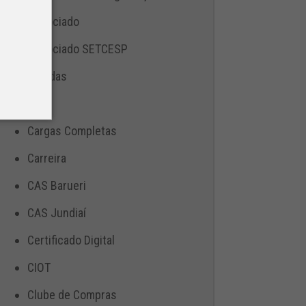
Associado
Associado SETCESP
Bebidas
Blog
Cargas Completas
Carreira
CAS Barueri
CAS Jundiaí
Certificado Digital
CIOT
Clube de Compras