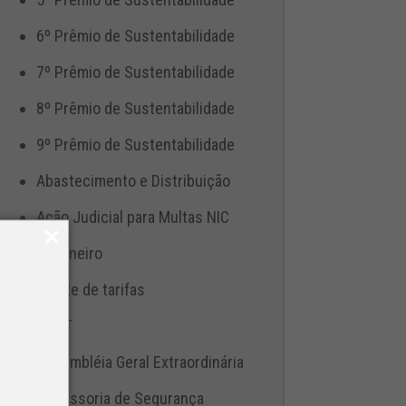
6º Prêmio de Sustentabilidade
7º Prêmio de Sustentabilidade
8º Prêmio de Sustentabilidade
9º Prêmio de Sustentabilidade
Abastecimento e Distribuição
Ação Judicial para Multas NIC
Aduaneiro
Ajuste de tarifas
ANTT
Assembléia Geral Extraordinária
Assessoria de Segurança