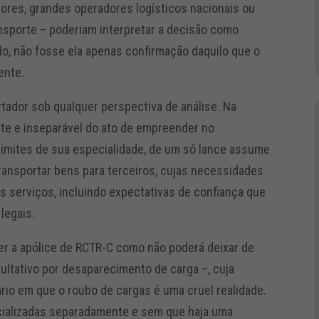
res, grandes operadores logísticos nacionais ou
nsporte – poderiam interpretar a decisão como
do, não fosse ela apenas confirmação daquilo que o
mente.
tador sob qualquer perspectiva de análise. Na
nte e inseparável do ato de empreender no
s limites de sua especialidade, de um só lance assume
transportar bens para terceiros, cujas necessidades
s serviços, incluindo expectativas de confiança que
legais.
er a apólice de RCTR-C como não poderá deixar de
ultativo por desaparecimento de carga –, cuja
ário em que o roubo de cargas é uma cruel realidade.
cializadas separadamente e sem que haja uma