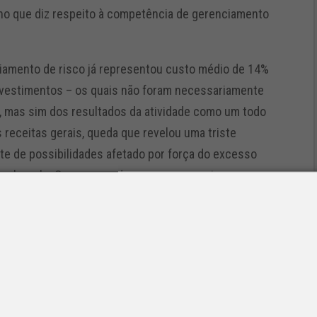
 no que diz respeito à competência de gerenciamento
ciamento de risco já representou custo médio de 14%
investimentos – os quais não foram necessariamente
S, mas sim dos resultados da atividade como um todo
 receitas gerais, queda que revelou uma triste
nte de possibilidades afetado por força do excesso
 sobre ele. Os seguros de carga representam apenas
bjetivas, pois, na prática, o empreendedor de
rte de certos produtos para se adaptar a restrições
s a concepção de um modelo de transporte
atores puramente mercadológicos, mas também sofre
 pública eficiente. Além das responsabilidades