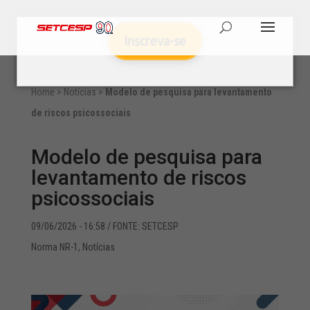
Inscreva-se
Home
>
Notícias
>
Modelo de pesquisa para levantamento
de riscos psicossociais
Modelo de pesquisa para
levantamento de riscos
psicossociais
09/06/2026 - 16:58
/ FONTE: SETCESP
Norma NR-1
,
Notícias