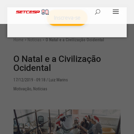
Inscreva-se
Home
>
Notícias
>
O Natal e a Civilização Ocidental
O Natal e a Civilização
Ocidental
17/12/2019 - 09:18
/ Luiz Marins
Motivação
,
Notícias