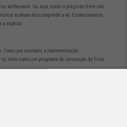
ros autônomos. Ou seja, como o preço do frete não
 muitos acabam descumprindo a lei. Evidentemente,
 a explicar.
is. Como por exemplo, a implementação
T-e). Bem como um programa de renovação de frota.
foi aprovado pela Câmera dos Deputados. Ou seja,
ário de carga ficam concentrados em um único
e diretamente com o embarcador. Assim, não precisa
ntretanto, Maues diz que esse tema ainda é