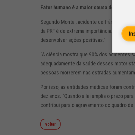
Fator humano é a maior causa de acident
Segundo Montal, acidente de trânsito é um p
da PRF é de extrema importância. Dessa fo
In
desenvolver ações positivas.”
“A ciência mostra que 90% dos acidentes 
adequadamente da saúde desses motoristas
pessoas morrerem nas estradas aumentam m
Por isso, as entidades médicas foram contr
dez anos. “Quando a lei amplia o prazo para
contribui para o agravamento do quadro de s
voltar