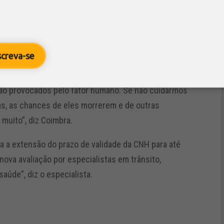
es
roblema de saúde pública. “Por isso, a fiscalização
rma, conseguimos medir a situação da categoria para
screva-se
são provocados pelo fator humano. Se não cuidarmos
, as chances de eles morrerem e de outras
uito”, diz Coimbra.
a a extensão do prazo de validade da CNH para até
 nova avaliação por especialistas em trânsito,
aúde”, diz o especialista.