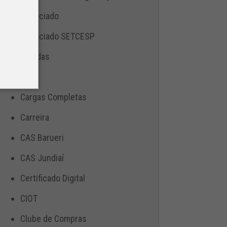
Associado
Associado SETCESP
Bebidas
Blog
Cargas Completas
Carreira
CAS Barueri
CAS Jundiaí
Certificado Digital
CIOT
Clube de Compras