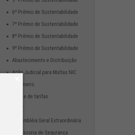
6º Prêmio de Sustentabilidade
7º Prêmio de Sustentabilidade
8º Prêmio de Sustentabilidade
9º Prêmio de Sustentabilidade
Abastecimento e Distribuição
Ação Judicial para Multas NIC
Aduaneiro
Ajuste de tarifas
ANTT
Assembléia Geral Extraordinária
Assessoria de Segurança