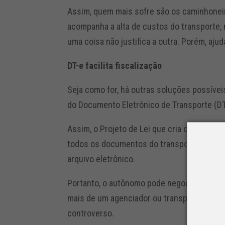
Assim, quem mais sofre são os caminhonei
acompanha a alta de custos do transporte,
uma coisa não justifica a outra. Porém, ajuda
DT-e facilita fiscalização
Seja como for, há outras soluções possíve
do Documento Eletrônico de Transporte (D
Assim, o Projeto de Lei que cria o DT-e já 
todos os documentos do transporte rodovi
arquivo eletrônico.
Portanto, o autônomo pode negociar o fret
mais de um agenciador ou transportador. E
controverso.