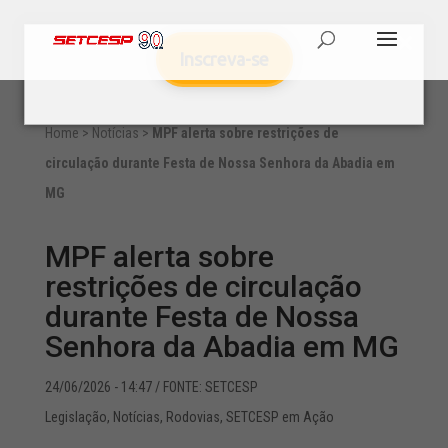
Inscreva-se
Home
>
Notícias
>
MPF alerta sobre restrições de
circulação durante Festa de Nossa Senhora da Abadia em
MG
MPF alerta sobre
restrições de circulação
durante Festa de Nossa
Senhora da Abadia em MG
24/06/2026 - 14:47
/ FONTE: SETCESP
Legislação
,
Notícias
,
Rodovias
,
SETCESP em Ação