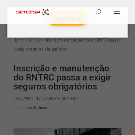
Inscreva-se
Home
>
Notícias
>
Inscrição e manutenção do RNTRC passa
a exigir seguros obrigatórios
Inscrição e manutenção
do RNTRC passa a exigir
seguros obrigatórios
23/07/2025 - 17:22
/ FONTE: SETCESP
Legislação
,
Notícias