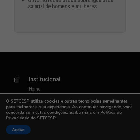
salarial de homens e mulheres
Institucional

Home
Serviços
O SETCESP utiliza cookies e outras tecnologias semelhantes
Notícias
para melhorar a sua experiência. Ao continuar navegando, você
Eventos e Reuniões
concorda com estas condições. Saiba mais em
Política de
Privacidade
do SETCESP.
Cursos
Palestras
Aceitar
Publicações