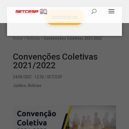
Inscreva-se
Home
>
Notícias
>
Convenções Coletivas 2021/2022
Convenções Coletivas
2021/2022
24/06/2021 - 12:30
/ SETCESP
Jurídico
,
Notícias