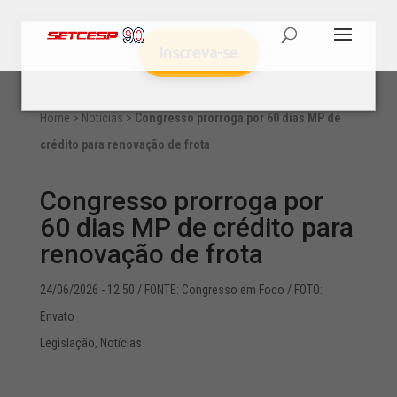
Inscreva-se
Home
>
Notícias
>
Congresso prorroga por 60 dias MP de
crédito para renovação de frota
Congresso prorroga por
60 dias MP de crédito para
renovação de frota
24/06/2026 - 12:50
/ FONTE: Congresso em Foco / FOTO:
Envato
Legislação
,
Notícias