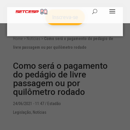
Inscreva-se
Home
>
Notícias
>
Como será o pagamento do pedágio de
livre passagem ou por quilômetro rodado
Como será o pagamento
do pedágio de livre
passagem ou por
quilômetro rodado
24/06/2021 - 11:47
/ Estadão
Legislação
,
Notícias