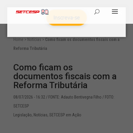
Inscreva-se
Home
>
Notícias
>
Como ficam os documentos fiscais com a
Reforma Tributária
Como ficam os
documentos fiscais com a
Reforma Tributária
08/07/2026 - 16:32
/ FONTE: Adauto Bentivegna Filho / FOTO:
SETCESP
Legislação
,
Notícias
,
SETCESP em Ação