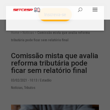
Inscreva-se
Home
>
Notícias
>
Comissão mista que avalia reforma
tributária pode ficar sem relatório final
Comissão mista que avalia
reforma tributária pode
ficar sem relatório final
03/02/2021 - 10:13
/ Estadão
Notícias
,
Tributos