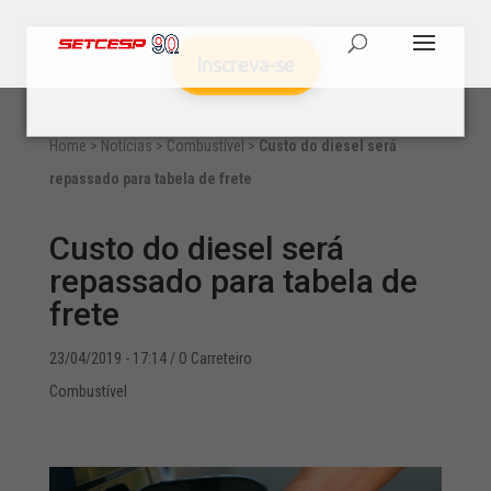
Inscreva-se
Home
>
Notícias
>
Combustível
>
Custo do diesel será
repassado para tabela de frete
Custo do diesel será
repassado para tabela de
frete
23/04/2019 - 17:14
/ O Carreteiro
Combustível