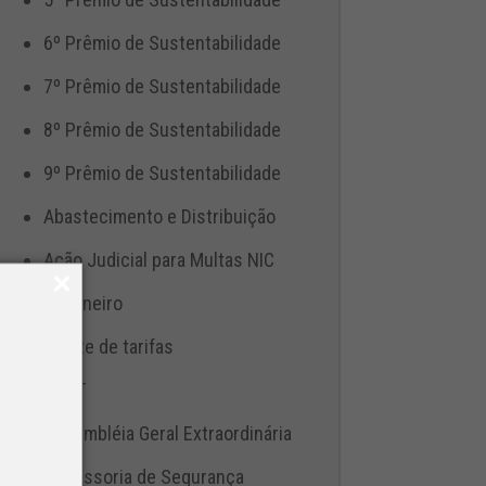
6º Prêmio de Sustentabilidade
7º Prêmio de Sustentabilidade
8º Prêmio de Sustentabilidade
9º Prêmio de Sustentabilidade
Abastecimento e Distribuição
Ação Judicial para Multas NIC
Aduaneiro
Ajuste de tarifas
ANTT
Assembléia Geral Extraordinária
Assessoria de Segurança