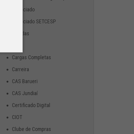
Associado
Associado SETCESP
Bebidas
Blog
Cargas Completas
Carreira
CAS Barueri
CAS Jundiaí
Certificado Digital
CIOT
Clube de Compras