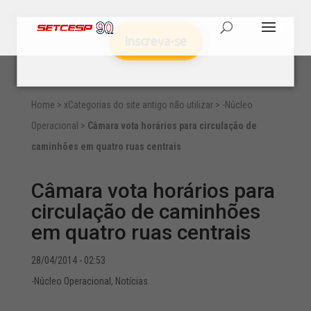
Inscreva-se
Home
>
xCategorias do site antigo não utilizar
>
-Núcleo
Operacional
>
Câmara vota horários para circulação de
caminhões em quatro ruas centrais
Câmara vota horários para
circulação de caminhões
em quatro ruas centrais
28/04/2014 - 02:53
-Núcleo Operacional
,
Notícias