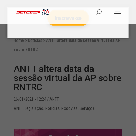
Inscreva-se
Home
>
Notícias
>
ANTT altera data da sessão virtual da AP
sobre RNTRC
ANTT altera data da
sessão virtual da AP sobre
RNTRC
26/01/2021 - 12:24
/ ANTT
ANTT
,
Legislação
,
Notícias
,
Rodovias
,
Serviços