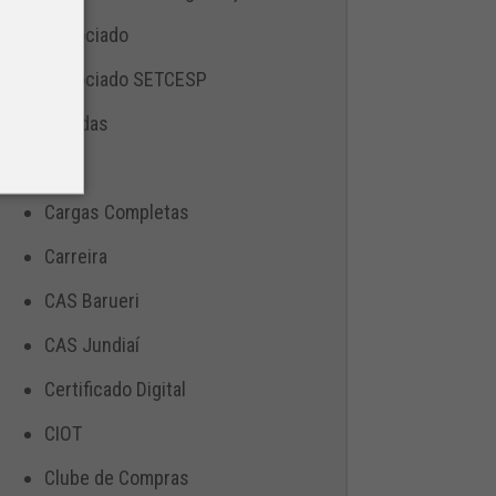
Associado
Associado SETCESP
Bebidas
Blog
Cargas Completas
Carreira
CAS Barueri
CAS Jundiaí
Certificado Digital
CIOT
Clube de Compras