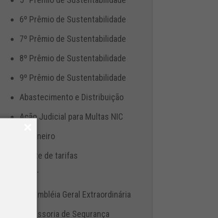
6º Prêmio de Sustentabilidade
7º Prêmio de Sustentabilidade
8º Prêmio de Sustentabilidade
9º Prêmio de Sustentabilidade
Abastecimento e Distribuição
Ação Judicial para Multas NIC
Aduaneiro
Ajuste de tarifas
ANTT
Assembléia Geral Extraordinária
Assessoria de Segurança