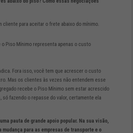
ores abaixo do piso? Como essas negociações
liente para aceitar o frete abaixo do mínimo.
ue o Piso Mínimo representa apenas o custo
indica. Fora isso, você tem que acrescer o custo
ucro. Mas os clientes às vezes não entendem esse
gregado recebe o Piso Mínimo sem estar acrescido
, só fazendo o repasse do valor, certamente ela
 uma pauta de grande apoio popular. Na sua visão,
a mudança para as empresas de transporte e o