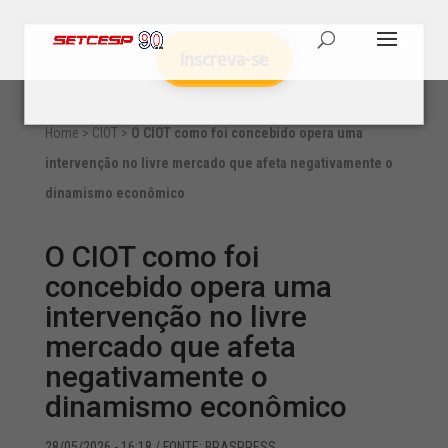
Inscreva-se
Home
>
CIOT
>
O CIOT como foi concebido opera uma
intervenção no livre mercado que afeta negativamente o
dinamismo econômico
O CIOT como foi
concebido opera uma
intervenção no livre
mercado que afeta
negativamente o
dinamismo econômico
28/05/2026 - 16:18
/ FONTE: BRASPRESS