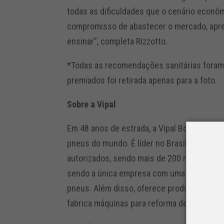
todas as dificuldades que o cenário econ
compromisso de abastecer o mercado, apr
ensinar”, completa Rizzotto.
*Todas as recomendações sanitárias foram 
premiados foi retirada apenas para a foto.
Sobre a Vipal
Em 48 anos de estrada, a Vipal Borrachas 
pneus do mundo. É líder no Brasil e na Amé
autorizados, sendo mais de 200 no Brasil. T
sendo a única empresa com uma linha compl
pneus. Além disso, oferece produtos para i
fabrica máquinas para reforma de pneus car