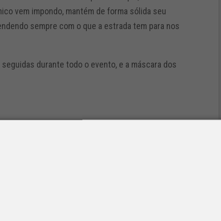
ômico vem impondo, mantém de forma sólida seu
endendo sempre com o que a estrada tem para nos
seguidas durante todo o evento, e a máscara dos
se tornou uma das maiores empresas de reforma de
rica Latina, com cerca de 300 reformadores
ornou-se uma especialista na indústria da borracha,
eta de reforma e reparos para todos os tipos de
ndústria, pneus de moto e câmaras de ar e ainda
ga e agro.