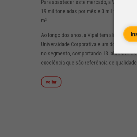
Para abastecer este mercado, a Vipal conta
19 mil toneladas por mês e 3 mil funcionár
m².
In
Ao longo dos anos, a Vipal tem aliado expe
Universidade Corporativa e um dos mais r
no segmento, comportando 13 laboratórios.
excelência que são referência de qualidad
voltar