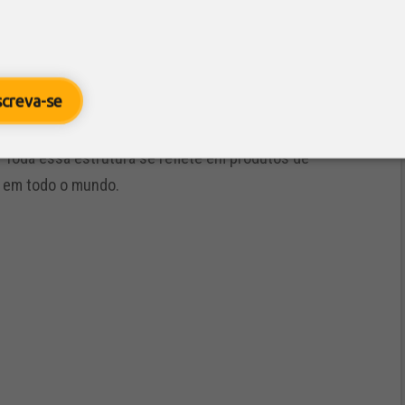
 com 4 fábricas com capacidade instalada superior a
ios que usufruem de uma estrutura física de 183 mil
screva-se
riência a conhecimento técnico. Possui uma
obustos Centros de Pesquisa e Tecnologia do mundo
 Toda essa estrutura se reflete em produtos de
e em todo o mundo.