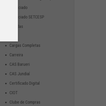
Associado
Associado SETCESP
Bebidas
Blog
Cargas Completas
Carreira
CAS Barueri
CAS Jundiaí
Certificado Digital
CIOT
Clube de Compras