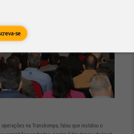
screva-se
 operações na Transkompa, falou que instalou o