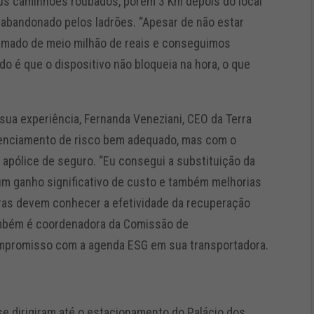
us caminhões roubados, porém 3 Km depois do local
 abandonado pelos ladrões. “Apesar de não estar
ximado de meio milhão de reais e conseguimos
udo é que o dispositivo não bloqueia na hora, o que
ua experiência, Fernanda Veneziani, CEO da Terra
erenciamento de risco bem adequado, mas com o
 apólice de seguro. “Eu consegui a substituição da
z um ganho significativo de custo e também melhorias
oras devem conhecer a efetividade da recuperação
 também é coordenadora da Comissão de
mpromisso com a agenda ESG em sua transportadora.
e dirigiram até o estacionamento do Palácio dos