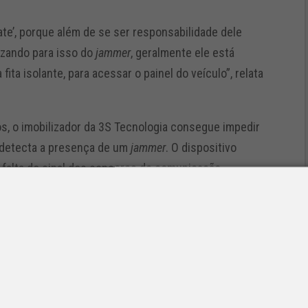
cate’, porque além de se ser responsabilidade dele
lizando para isso do
jammer
, geralmente ele está
ita isolante, para acessar o painel do veículo”, relata
s, o imobilizador da 3S Tecnologia consegue impedir
 detecta a presença de um
jammer
. O dispositivo
falta do sinal dos sensores de comunicação.
 local de difícil acesso, e é composto por um
 criptografados e acessível remotamente. De acordo
a diferente de tudo o que é usado para bloquear um