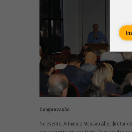
In
Comprovação
No evento, Armando Massao Abe, diretor de