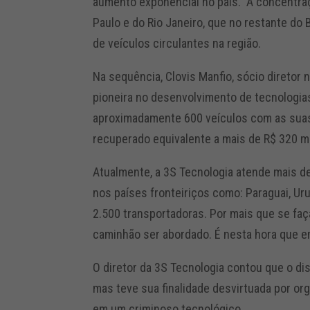
aumento exponencial no país. A concentra
Paulo e do Rio Janeiro, que no restante do
de veículos circulantes na região.
Na sequência, Clovis Manfio, sócio diretor 
pioneira no desenvolvimento de tecnologias
aproximadamente 600 veículos com as suas
recuperado equivalente a mais de R$ 320 m
Atualmente, a 3S Tecnologia atende mais de
nos países fronteiriços como: Paraguai, Ur
2.500 transportadoras. Por mais que se fa
caminhão ser abordado. É nesta hora que ent
O diretor da 3S Tecnologia contou que o dis
mas teve sua finalidade desvirtuada por o
em um criminoso tecnológico.