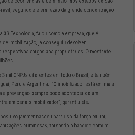
ção de ocorrências é bem maior nos estados de São
 Brasil, segundo ele em razão da grande concentração
na 3S Tecnologia, falou como a empresa, que é
 de imobilização, já conseguiu devolver
 respectivas cargas aos proprietários. O montante
ilhões.
 3 mil CNPJs diferentes em todo o Brasil, e também
uguai, Peru e Argentina. “O imobilizador está em mais
ça a prevenção, sempre pode acontecer de um
ra em cena o imobilizador”, garantiu ele.
positivo jammer nasceu para uso da força militar,
rganizações criminosas, tornando o bandido comum