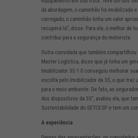
equipamento em sua frota. Teve um dos se
da abordagem, o caminhão foi imobilizado e
carregado, o caminhão tinha um valor apro
recuperá-lo”, disse. Para ele, o melhor de t
contribui para a segurança do motorista.
Outra convidada que também compartilhou s
Master Logística, disse que já tinha um g
Imobilizador 3S 1.0 conseguiu melhorar sua
escolta pelo Imobilizador da 3S, o que tra
para o meio ambiente. De fato, as segurad
dos dispositivos da 3S”, avaliou ela, que
Sustentabilidade do SETCESP e tem um co
A experiência
Depois das apresentações, os convidados s