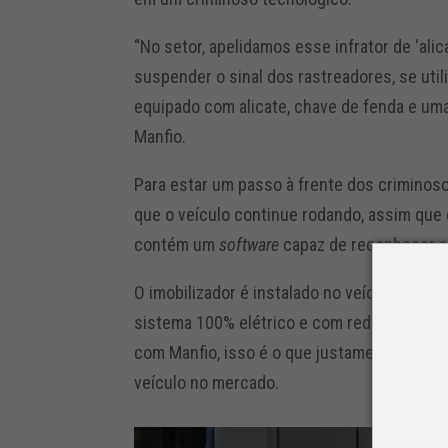
“No setor, apelidamos esse infrator de ‘ali
suspender o sinal dos rastreadores, se uti
equipado com alicate, chave de fenda e uma f
Manfio.
Para estar um passo à frente dos criminoso
que o veículo continue rodando, assim que
contém um
software
capaz de reconhecer a 
O imobilizador é instalado no veículo em um
sistema 100% elétrico e com rede de dados
com Manfio, isso é o que justamente o torn
veículo no mercado.