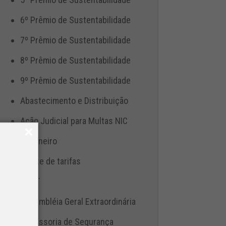
6º Prêmio de Sustentabilidade
7º Prêmio de Sustentabilidade
8º Prêmio de Sustentabilidade
9º Prêmio de Sustentabilidade
Abastecimento e Distribuição
Ação Judicial para Multas NIC
Aduaneiro
Ajuste de tarifas
ANTT
Assembléia Geral Extraordinária
Assessoria de Segurança