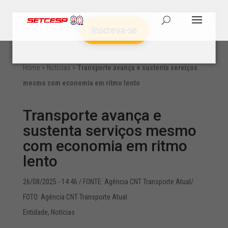
Inscreva-se
Home
>
Notícias
>
Transporte avança e sustenta serviços
mesmo com economia em ritmo lento
Transporte avança e
sustenta serviços mesmo
com economia em ritmo
lento
26/08/2025 - 14:46
/ FONTE: Agência CNT Transporte Atual/
FOTO: Agência CNT Transporte Atual
Entidade
,
Notícias