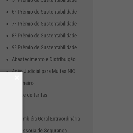
6º Prêmio de Sustentabilidade
7º Prêmio de Sustentabilidade
8º Prêmio de Sustentabilidade
9º Prêmio de Sustentabilidade
Abastecimento e Distribuição
Ação Judicial para Multas NIC
Aduaneiro
Ajuste de tarifas
ANTT
Assembléia Geral Extraordinária
Assessoria de Segurança