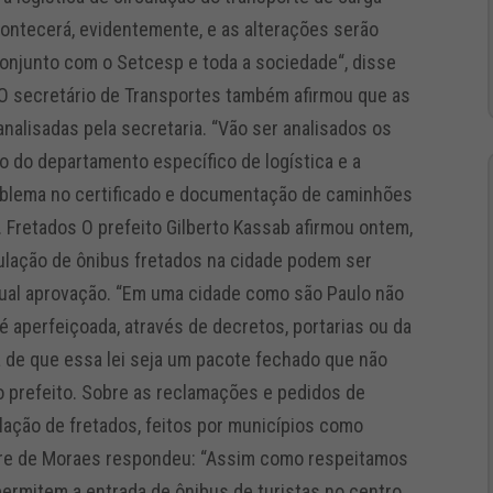
contecerá, evidentemente, e as alterações serão
conjunto com o Setcesp e toda a sociedade“, disse
O secretário de Transportes também afirmou que as
nalisadas pela secretaria. “Vão ser analisados os
o do departamento específico de logística e a
roblema no certificado e documentação de caminhões
. Fretados O prefeito Gilberto Kassab afirmou ontem,
culação de ônibus fretados na cidade podem ser
ual aprovação. “Em uma cidade como são Paulo não
e é aperfeiçoada, através de decretos, portarias ou da
a de que essa lei seja um pacote fechado que não
 o prefeito. Sobre as reclamações e pedidos de
ulação de fretados, feitos por municípios como
ndre de Moraes respondeu: “Assim como respeitamos
permitem a entrada de ônibus de turistas no centro