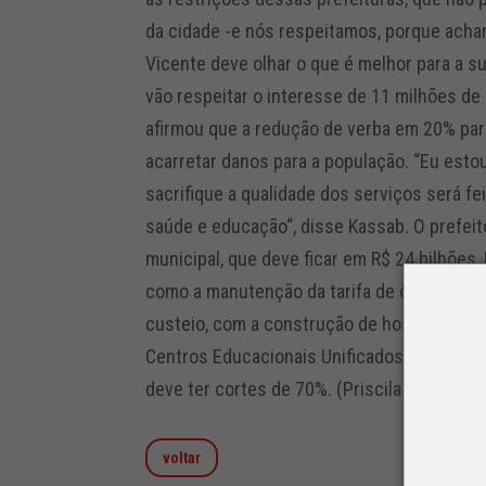
da cidade -e nós respeitamos, porque acha
Vicente deve olhar o que é melhor para a s
vão respeitar o interesse de 11 milhões de 
afirmou que a redução de verba em 20% par
acarretar danos para a população. “Eu estou
sacrifique a qualidade dos serviços será fe
saúde e educação“, disse Kassab. O prefei
municipal, que deve ficar em R$ 24 bilhões,
como a manutenção da tarifa de ônibus, que
custeio, com a construção de hospitais, u
Centros Educacionais Unificados (CEU). O 
deve ter cortes de 70%. (Priscila Yazbek – 
voltar