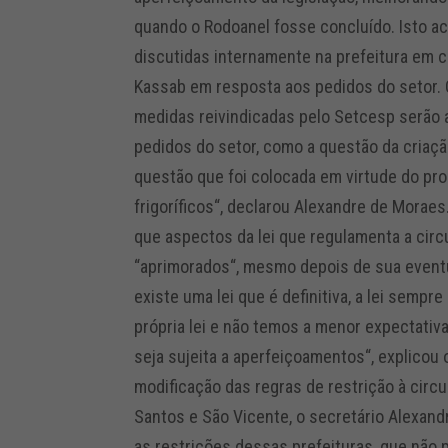
quando o Rodoanel fosse concluído. Isto a
discutidas internamente na prefeitura em 
Kassab em resposta aos pedidos do setor. 
medidas reivindicadas pelo Setcesp serão a
pedidos do setor, como a questão da criaçã
questão que foi colocada em virtude do p
frigoríficos“, declarou Alexandre de Moraes
que aspectos da lei que regulamenta a cir
“aprimorados“, mesmo depois de sua event
existe uma lei que é definitiva, a lei sempr
própria lei e não temos a menor expectativ
seja sujeita a aperfeiçoamentos“, explicou
modificação das regras de restrição à circ
Santos e São Vicente, o secretário Alexa
as restrições dessas prefeituras, que não 