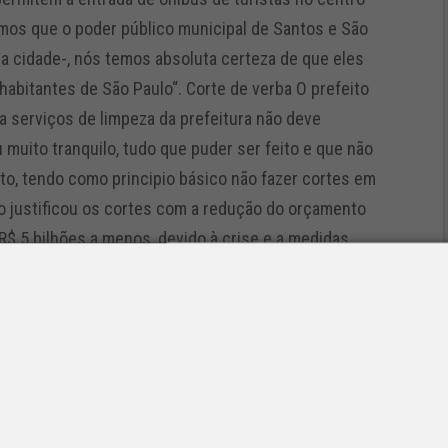
mos que o poder público municipal de Santos e São
ua cidade-, nós temos absoluta certeza de que eles
habitantes de São Paulo“. Corte de verba O prefeito
a serviços de limpeza da prefeitura não deve
 muito tranquilo, tudo que puder ser feito e que não
ito, tendo como principio básico não fazer cortes em
to justificou os cortes com a redução do orçamento
 R$ 5 bilhões a menos, devido à crise e a medidas
 exigiu subsídios de R$ 600 milhões e gastos no
nidades de Assistência Médica Ambulatorial (AMA) e
orçamento para obras viárias e canalização também
DCI)