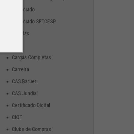
Associado
Associado SETCESP
Bebidas
Blog
Cargas Completas
Carreira
CAS Barueri
CAS Jundiaí
Certificado Digital
CIOT
Clube de Compras