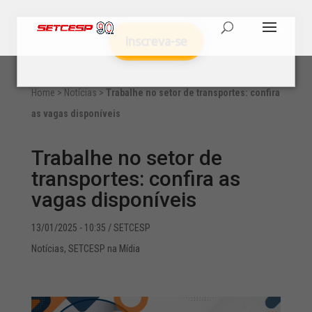
Inscreva-se
Home
>
Notícias
>
Trabalhe no setor de transportes: confira
as vagas disponíveis
Trabalhe no setor de
transportes: confira as
vagas disponíveis
13/01/2025 - 10:35
/ SETCESP
Notícias
,
SETCESP na Mídia