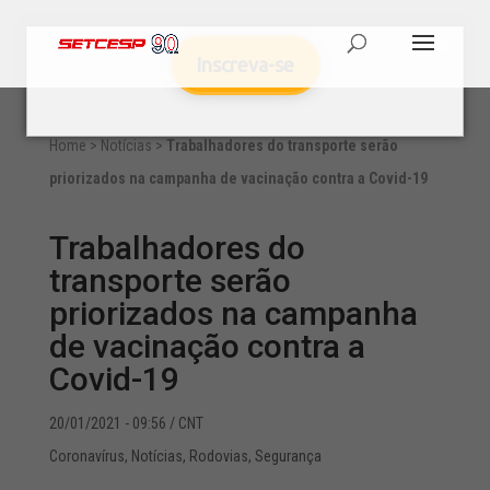
Inscreva-se
Home
>
Notícias
>
Trabalhadores do transporte serão
priorizados na campanha de vacinação contra a Covid-19
Trabalhadores do
transporte serão
priorizados na campanha
de vacinação contra a
Covid-19
20/01/2021 - 09:56
/ CNT
Coronavírus
,
Notícias
,
Rodovias
,
Segurança