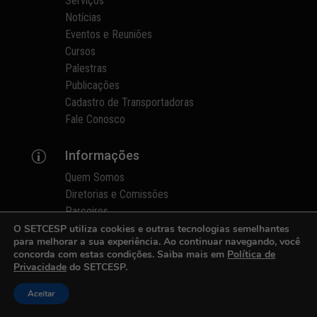
Serviços
Notícias
Eventos e Reuniões
Cursos
Palestras
Publicações
Cadastro de Transportadoras
Fale Conosco
Informações
p
Quem Somos
Diretorias e Comissões
Parceiros
Fotos
O SETCESP utiliza cookies e outras tecnologias semelhantes
para melhorar a sua experiência. Ao continuar navegando, você
Seja um Associado
concorda com estas condições. Saiba mais em
Política de
Imprensa
Privacidade
do SETCESP.
Revista
Aceitar
Prêmio de Sustentabilidade
Contato