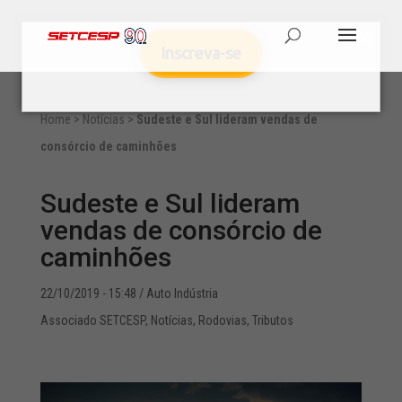
Inscreva-se
Home
>
Notícias
>
Sudeste e Sul lideram vendas de
consórcio de caminhões
Sudeste e Sul lideram
vendas de consórcio de
caminhões
22/10/2019 - 15:48
/ Auto Indústria
Associado SETCESP
,
Notícias
,
Rodovias
,
Tributos