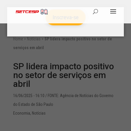
Inscreva-se
Home
>
Notícias
>
SP lidera impacto positivo no setor de
serviços em abril
SP lidera impacto positivo
no setor de serviços em
abril
16/06/2025 - 16:10
/ FONTE: Agência de Notícias do Governo
do Estado de São Paulo
Economia
,
Notícias