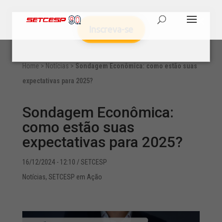
Inscreva-se
Home
>
Notícias
>
Sondagem Econômica: como estão suas
expectativas para 2025?
Sondagem Econômica:
como estão suas
expectativas para 2025?
16/12/2024 - 12:10
/ SETCESP
Notícias
,
SETCESP em Ação