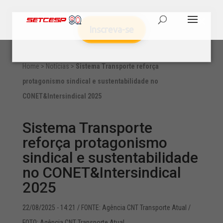
Inscreva-se
Home
>
Notícias
>
Sistema Transporte reforça
protagonismo sindical e sustentabilidade no
CONET&Intersindical 2025
Sistema Transporte
reforça protagonismo
sindical e sustentabilidade
no CONET&Intersindical
2025
22/08/2025 - 14:21
/ FONTE: Agência CNT Transporte Atual /
FOTO: Agência CNT Transporte Atual