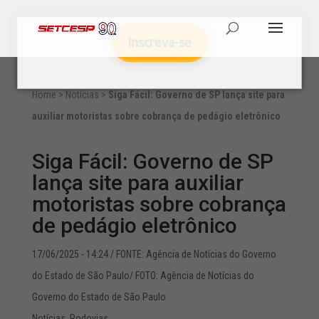
Inscreva-se
Home
>
Notícias
>
Siga Fácil: Governo de SP lança site para
auxiliar motoristas sobre cobrança de pedágio eletrônico
Siga Fácil: Governo de SP
lança site para auxiliar
motoristas sobre cobrança
de pedágio eletrônico
17/06/2025 - 14:24
/ FONTE: Agência de Notícias do Governo
do Estado de São Paulo/ FOTO: Agência de Notícias do
Governo do Estado de São Paulo
Notícias
,
Rodovias