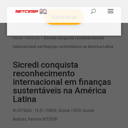
Inscreva-se
Home
>
Notícias
>
Sicredi conquista reconhecimento
internacional em finanças sustentáveis na América Latina
Sicredi conquista
reconhecimento
internacional em finanças
sustentáveis na América
Latina
01/07/2026 - 15:21
/ FONTE: Sicredi / FOTO: Sicredi
Notícias
,
Parceria SETCESP