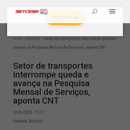
Inscreva-se
Home
>
Notícias
>
Setor de transportes interrompe queda e
avança na Pesquisa Mensal de Serviços, aponta CNT
Setor de transportes
interrompe queda e
avança na Pesquisa
Mensal de Serviços,
aponta CNT
22/06/2026 - 15:13
Entidade
,
Notícias