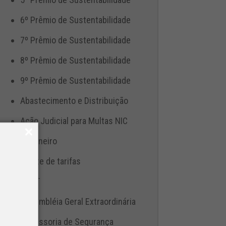
6º Prêmio de Sustentabilidade
7º Prêmio de Sustentabilidade
8º Prêmio de Sustentabilidade
9º Prêmio de Sustentabilidade
Abastecimento e Distribuição
Ação Judicial para Multas NIC
Aduaneiro
Ajuste de tarifas
ANTT
Assembléia Geral Extraordinária
Assessoria de Segurança