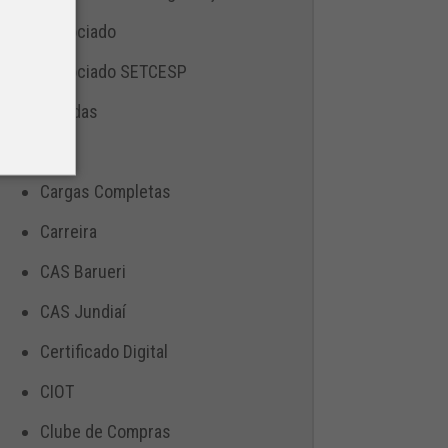
Associado
Associado SETCESP
Bebidas
Blog
Cargas Completas
Carreira
CAS Barueri
CAS Jundiaí
Certificado Digital
CIOT
Clube de Compras