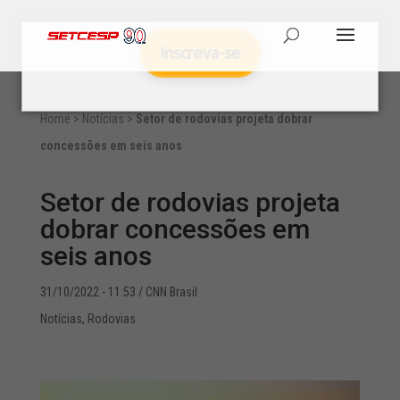
Inscreva-se
Home
>
Notícias
>
Setor de rodovias projeta dobrar
concessões em seis anos
Setor de rodovias projeta
dobrar concessões em
seis anos
31/10/2022 - 11:53
/ CNN Brasil
Notícias
,
Rodovias