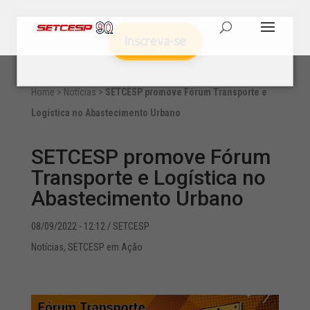
Inscreva-se
Home
>
Notícias
>
SETCESP promove Fórum Transporte e
Logística no Abastecimento Urbano
SETCESP promove Fórum
Transporte e Logística no
Abastecimento Urbano
08/09/2022 - 12:12
/ SETCESP
Notícias
,
SETCESP em Ação